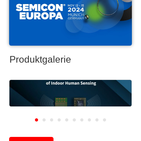
Produktgalerie
Calterah Semiconductor
Rhine:Cost-Efficient In-Cabin/Indoor Radar
SoCs