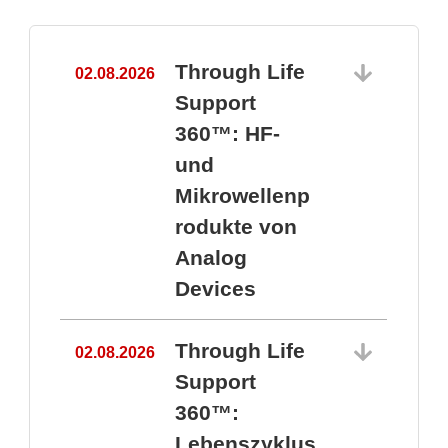
Through Life
02.08.2026
1
Support
360™: HF-
und
Mikrowellenp
rodukte von
Analog
Devices
Through Life
02.08.2026
Support
360™:
1
Lebenszyklus