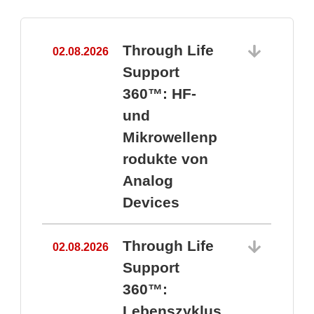
Through Life
02.08.2026
1
Support
360™: HF-
und
Mikrowellenp
rodukte von
Analog
Devices
Through Life
02.08.2026
Support
360™:
1
Lebenszyklus