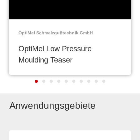
OptiMel Schmelzgußtechnik GmbH
OptiMel Low Pressure
Moulding Teaser
Anwendungsgebiete