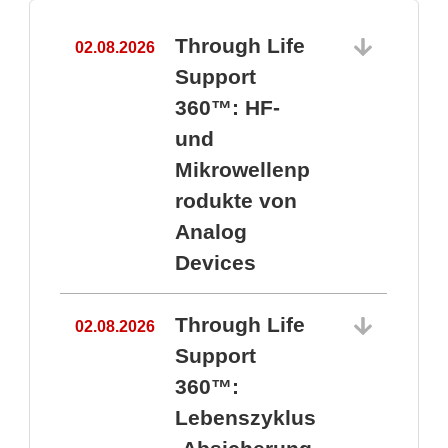
Through Life
02.08.2026
1
Support
360™: HF-
und
Mikrowellenp
rodukte von
Analog
Devices
Through Life
02.08.2026
Support
360™:
1
Lebenszyklus