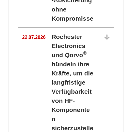
-Absicherung
ohne
Kompromisse
Rochester
22.07.2026
Electronics
®
und Qorvo
bündeln ihre
Kräfte, um die
1
langfristige
Verfügbarkeit
von HF-
Komponente
n
sicherzustelle