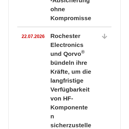
-Absicherung
ohne
Kompromisse
Rochester
22.07.2026
Electronics
®
und Qorvo
bündeln ihre
Kräfte, um die
1
langfristige
Verfügbarkeit
von HF-
Komponente
n
sicherzustelle