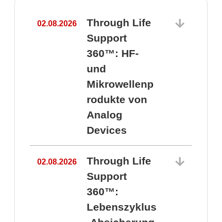
Through Life
02.08.2026
1
Support
360™: HF-
und
Mikrowellenp
rodukte von
Analog
Devices
Through Life
02.08.2026
Support
360™:
1
Lebenszyklus