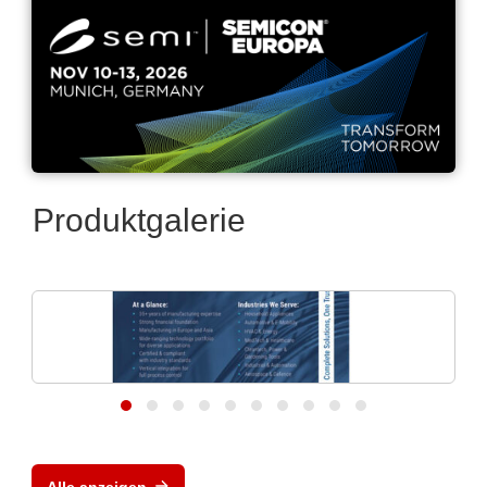
Produktgalerie
Cablex Group (Cablex d. o. o.)
Globaler Spezialist für
Kabelassemblierungen
Alle anzeigen