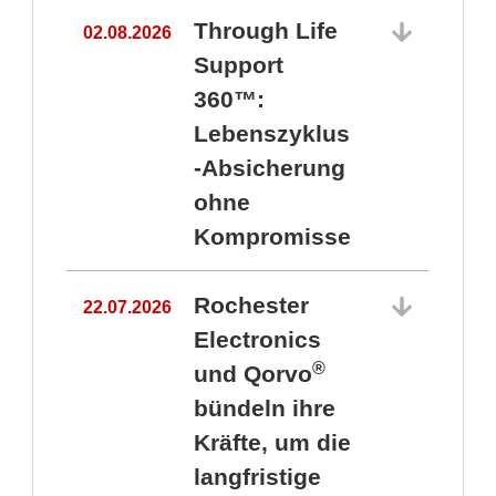
Through Life
02.08.2026
Support
360™:
1
Lebenszyklus
-Absicherung
ohne
Kompromisse
Rochester
22.07.2026
Electronics
®
und Qorvo
bündeln ihre
Kräfte, um die
1
langfristige