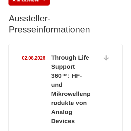
Aussteller-
Presseinformationen
Through Life
02.08.2026
1
Support
360™: HF-
und
Mikrowellenp
rodukte von
Analog
Devices