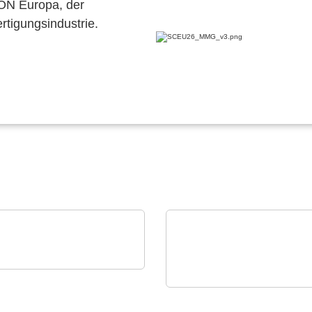
CON Europa, der
ertigungsindustrie.
an Elektronik A.S.
tronisches Bauteil,
VX Instruments GmbH
terplatte, PCBA, Kühlkö
Statisches