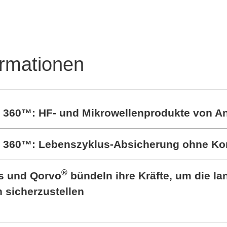
Leistungshalbleitertest
em STS8760neo
ormationen
t 360™: HF- und Mikrowellenprodukte von A
rt 360™: Lebenszyklus-Absicherung ohne K
®
cs und Qorvo
bündeln ihre Kräfte, um die lan
sicherzustellen