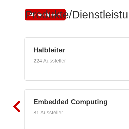
Produkte/Dienstleist
Alle anzeigen
Halbleiter
224 Aussteller
Embedded Computing
81 Aussteller