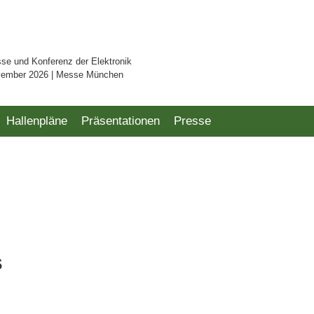
sse und Konferenz der Elektronik
vember 2026 | Messe München
Hallenpläne
Präsentationen
Presse
s