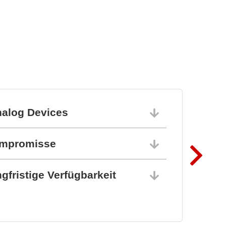
syst
Highlights auf der
electronica 202
nalog Devices
10.06.202
ompromisse
10.06.202
gfristige Verfügbarkeit
10.06.202