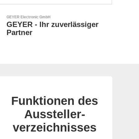
Sciosense B.V.
Durchfluss- und
Umweltsensoren
Funktionen des
Aussteller-
verzeichnisses