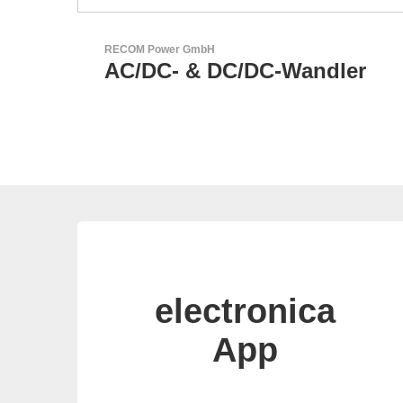
Esseti Srl
dler
Ihr Partner für High-Tech-
Leiterplatten
electronica
App