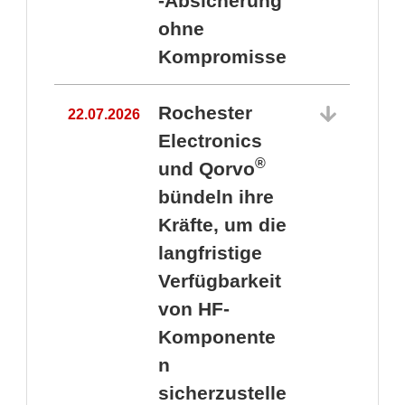
-Absicherung
ohne
Kompromisse
Rochester
22.07.2026
Electronics
®
und Qorvo
bündeln ihre
Kräfte, um die
1
langfristige
Verfügbarkeit
von HF-
Komponente
n
sicherzustelle