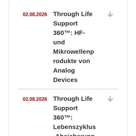
Through Life
02.08.2026
1
Support
360™: HF-
und
Mikrowellenp
rodukte von
Analog
Devices
Through Life
02.08.2026
Support
360™:
1
Lebenszyklus