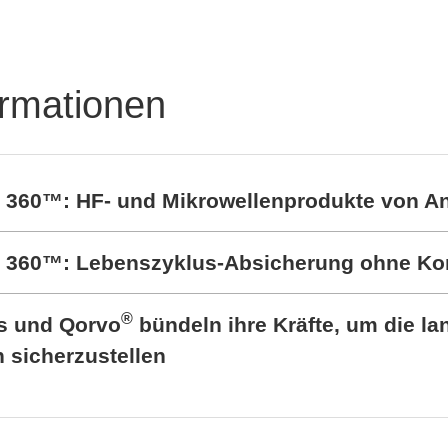
ormationen
t 360™: HF- und Mikrowellenprodukte von A
rt 360™: Lebenszyklus-Absicherung ohne K
®
cs und Qorvo
bündeln ihre Kräfte, um die lan
sicherzustellen