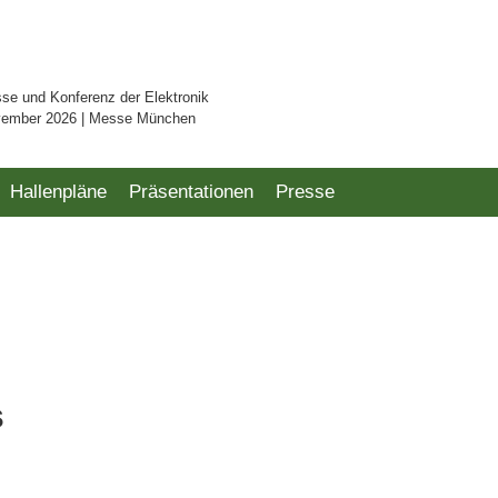
sse und Konferenz der Elektronik
vember 2026 | Messe München
Hallenpläne
Präsentationen
Presse
s