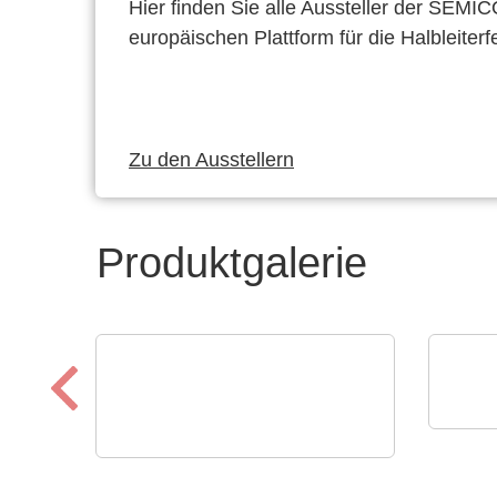
Hier finden Sie alle Aussteller der SEMI
europäischen Plattform für die Halbleiterf
Zu den Ausstellern
Produktgalerie
Optr
PI 
N&H Technology GmbH
Folientastaturen und
MI