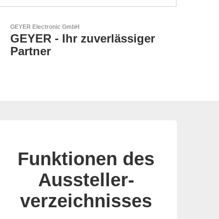
LEMO Elektronik GmbH
Original Push-Pull-
Connector – Made in
Switzerland
Funktionen des
Aussteller-
verzeichnisses