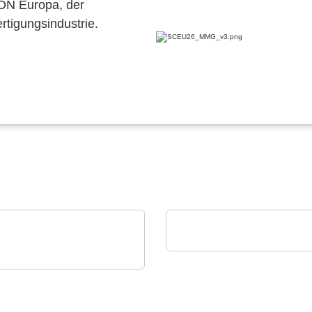
CON Europa, der
ertigungsindustrie.
Alpplas Endüstriyel Yatirimlar 
Elektronikfertigung (E
is GmbH & Co. KG
640i MO2X
KROSKOPOPTIK