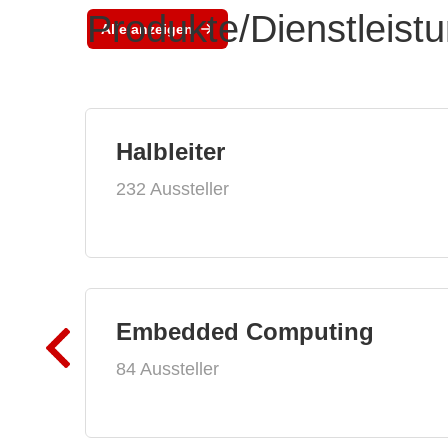
Produkte/Dienstleist
Alle anzeigen
Halbleiter
232 Aussteller
Embedded Computing
84 Aussteller