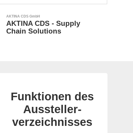
Aker Technology Co., Ltd.
AKER: Wo Präzision auf
Zuverlässigkeit trifft
Funktionen des
Aussteller-
verzeichnisses