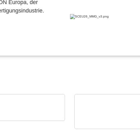
CON Europa, der
ertigungsindustrie.
an Elektronik A.S.
rdoza – Prototyping &
N&H Technology GmbH
akout-Lösungen
Magnetische