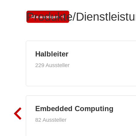
Produkte/Dienstleist
Alle anzeigen
Halbleiter
229 Aussteller
Embedded Computing
82 Aussteller