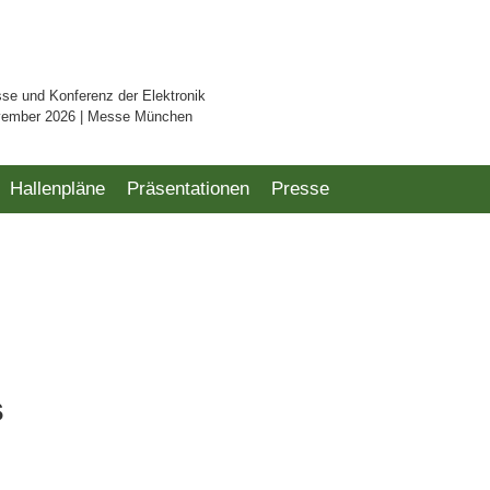
sse und Konferenz der Elektronik
vember 2026 | Messe München
Hallenpläne
Präsentationen
Presse
s