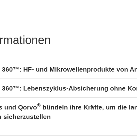
Steckverbinder und
Federkontakte
ormationen
t 360™: HF- und Mikrowellenprodukte von A
rt 360™: Lebenszyklus-Absicherung ohne K
®
cs und Qorvo
bündeln ihre Kräfte, um die lan
sicherzustellen