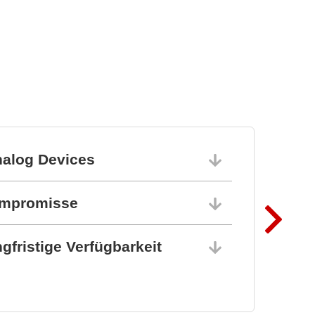
Powerful protection of
PCB's
nalog Devices
10.06.202
ompromisse
10.06.202
gfristige Verfügbarkeit
10.06.202