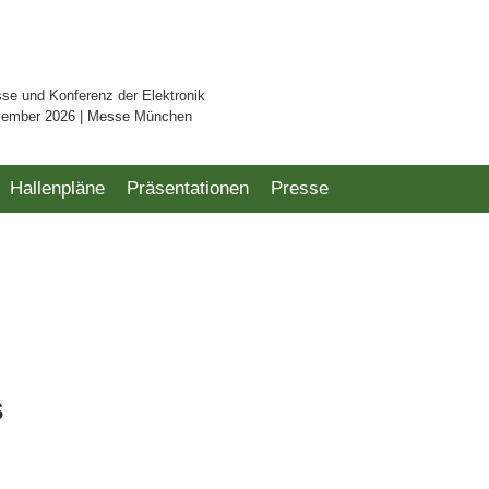
sse und Konferenz der Elektronik
vember 2026 | Messe München
Hallenpläne
Präsentationen
Presse
s