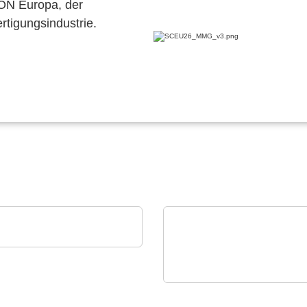
CON Europa, der
ertigungsindustrie.
tec GmbH & Co. KG
r Portfolio
VX Instruments GmbH
Statisches