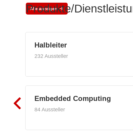
Produkte/Dienstleist
Alle anzeigen
Halbleiter
232 Aussteller
Embedded Computing
84 Aussteller