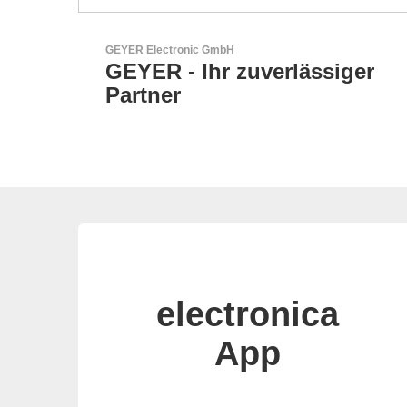
N&H Technology GmbH
er
HMI-Komponenten nach
Maß
electronica
App