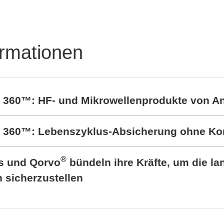
Leistungshalbleitertest
em STS8760neo
ormationen
t 360™: HF- und Mikrowellenprodukte von A
rt 360™: Lebenszyklus-Absicherung ohne K
®
cs und Qorvo
bündeln ihre Kräfte, um die lan
sicherzustellen