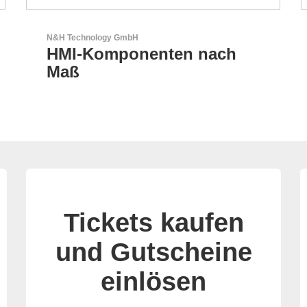
RECOM Power GmbH
AC/DC- & DC/DC-Wandler
Tickets kaufen
und Gutscheine
einlösen