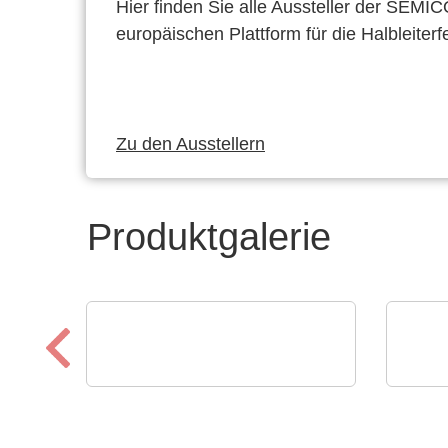
Hier finden Sie alle Aussteller der SEMI
europäischen Plattform für die Halbleiterf
Zu den Ausstellern
Produktgalerie
CheckSum
Micro
ILS-X2 Automatisiertes
C8 
Dual-Panel-Testsystem
Rea