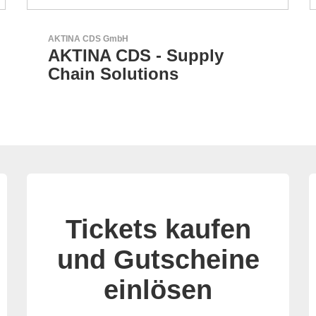
Sciosense B.V.
Durchfluss- und
Umweltsensoren
Tickets kaufen
und Gutscheine
einlösen