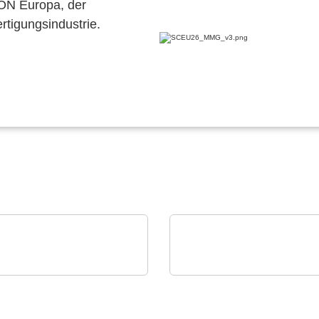
CON Europa, der
ertigungsindustrie.
 Crystal
RECOM Power GmbH
series RTC: Ultra-Small
Power ICs, Transforme
l-Time Clock Modules
Discrete Solutions