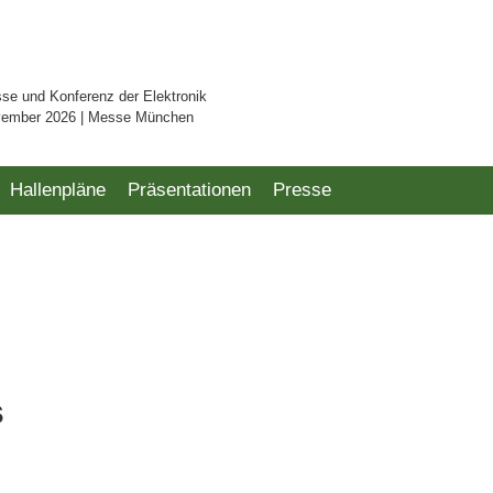
sse und Konferenz der Elektronik
vember 2026 | Messe München
Hallenpläne
Präsentationen
Presse
s