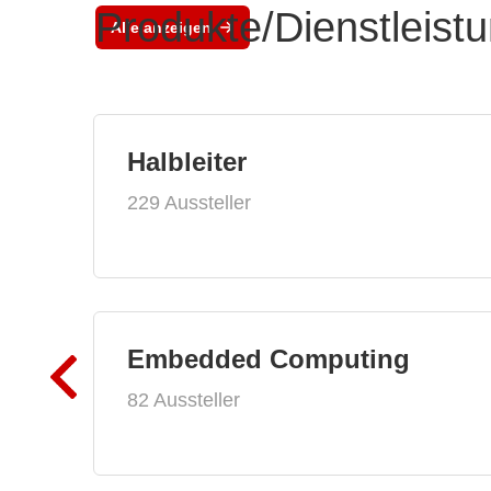
Produkte/Dienstleist
Alle anzeigen
Halbleiter
229 Aussteller
Embedded Computing
82 Aussteller