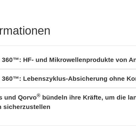
ormationen
t 360™: HF- und Mikrowellenprodukte von A
rt 360™: Lebenszyklus-Absicherung ohne K
®
cs und Qorvo
bündeln ihre Kräfte, um die lan
sicherzustellen