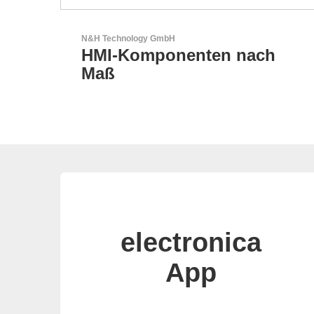
AKTINA CDS GmbH
ach
AKTINA CDS - Supply
Chain Solutions
electronica
App