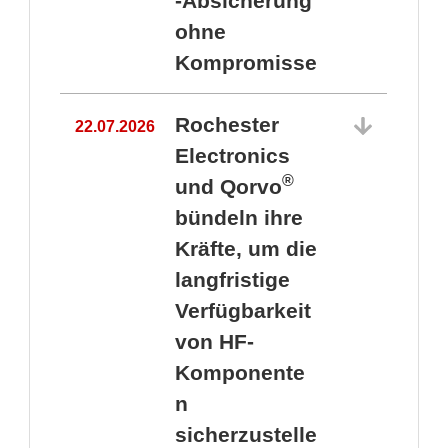
-Absicherung
ohne
Kompromisse
Rochester
22.07.2026
Electronics
®
und Qorvo
bündeln ihre
Kräfte, um die
1
langfristige
Verfügbarkeit
von HF-
Komponente
n
sicherzustelle