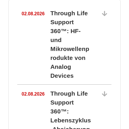
Through Life
02.08.2026
1
Support
360™: HF-
und
Mikrowellenp
rodukte von
Analog
Devices
Through Life
02.08.2026
Support
360™:
1
Lebenszyklus