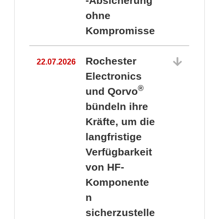
-Absicherung
ohne
Kompromisse
Rochester
22.07.2026
Electronics
®
und Qorvo
bündeln ihre
Kräfte, um die
1
langfristige
Verfügbarkeit
von HF-
Komponente
n
sicherzustelle