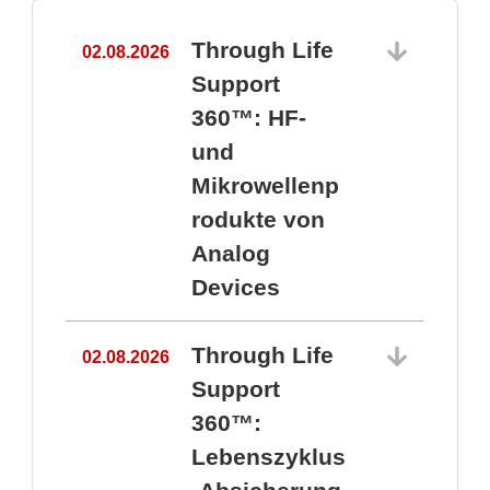
Through Life
02.08.2026
1
Support
360™: HF-
und
Mikrowellenp
rodukte von
Analog
Devices
Through Life
02.08.2026
Support
360™:
1
Lebenszyklus