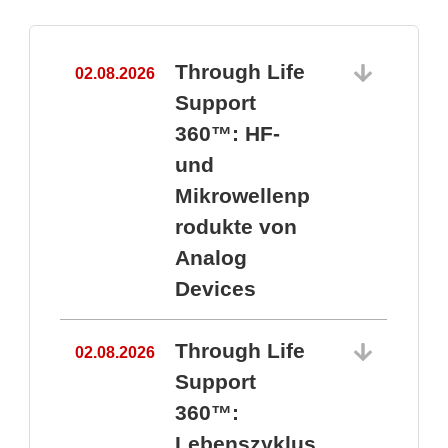
Through Life
02.08.2026
1
Support
360™: HF-
und
Mikrowellenp
rodukte von
Analog
Devices
Through Life
02.08.2026
Support
360™:
1
Lebenszyklus