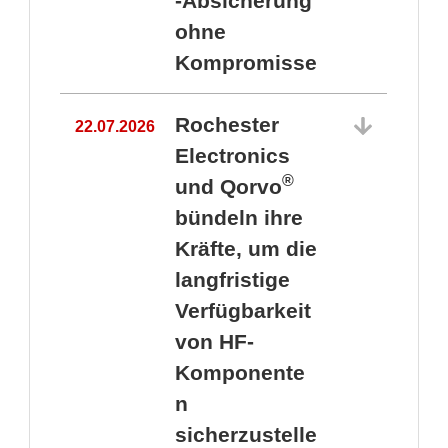
-Absicherung
ohne
Kompromisse
Rochester
22.07.2026
Electronics
®
und Qorvo
bündeln ihre
Kräfte, um die
1
langfristige
Verfügbarkeit
von HF-
Komponente
n
sicherzustelle