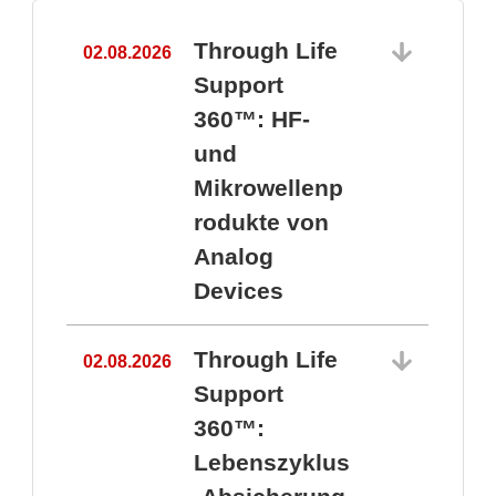
Through Life
02.08.2026
1
Support
360™: HF-
und
Mikrowellenp
rodukte von
Analog
Devices
Through Life
02.08.2026
Support
360™:
1
Lebenszyklus