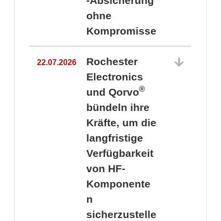
-Absicherung
ohne
Kompromisse
Rochester
22.07.2026
Electronics
®
und Qorvo
bündeln ihre
Kräfte, um die
1
langfristige
Verfügbarkeit
von HF-
Komponente
n
sicherzustelle