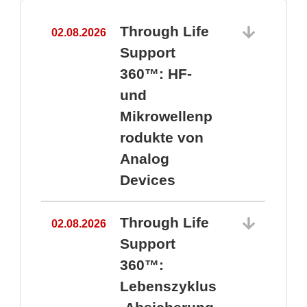
Through Life
02.08.2026
1
Support
360™: HF-
und
Mikrowellenp
rodukte von
Analog
Devices
Through Life
02.08.2026
Support
360™:
1
Lebenszyklus