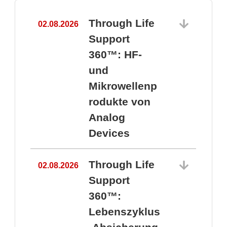
Through Life
02.08.2026
1
Support
360™: HF-
und
Mikrowellenp
rodukte von
Analog
Devices
Through Life
02.08.2026
Support
360™:
1
Lebenszyklus