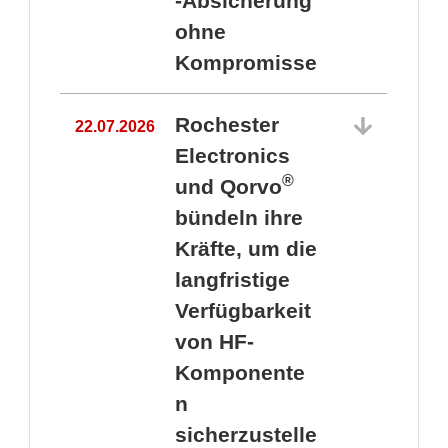
-Absicherung
ohne
Kompromisse
Rochester
22.07.2026
Electronics
®
und Qorvo
bündeln ihre
Kräfte, um die
1
langfristige
Verfügbarkeit
von HF-
Komponente
n
sicherzustelle