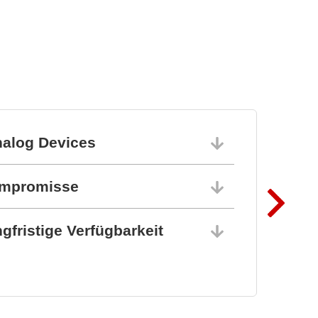
nalog Devices
10.06.202
ompromisse
10.06.202
gfristige Verfügbarkeit
10.06.202