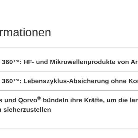
ormationen
t 360™: HF- und Mikrowellenprodukte von A
rt 360™: Lebenszyklus-Absicherung ohne K
®
cs und Qorvo
bündeln ihre Kräfte, um die lan
sicherzustellen