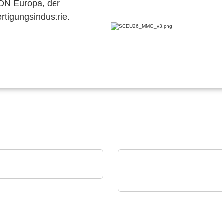
CON Europa, der
ertigungsindustrie.
trys SAS
Partner deiner Fabrik
Rochester Electronics, LLC
NXP MPC56x-
Mikroprozessoren