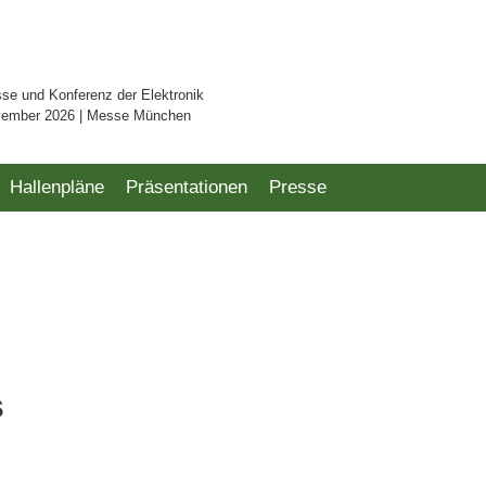
sse und Konferenz der Elektronik
vember 2026 | Messe München
Hallenpläne
Präsentationen
Presse
s