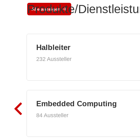
Produkte/Dienstleist
Alle anzeigen
Halbleiter
232 Aussteller
Embedded Computing
84 Aussteller