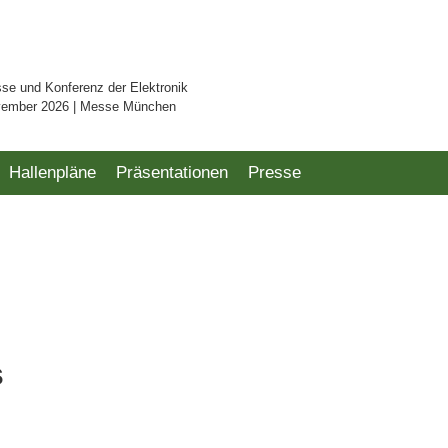
sse und Konferenz der Elektronik
vember 2026 | Messe München
Hallenpläne
Präsentationen
Presse
s