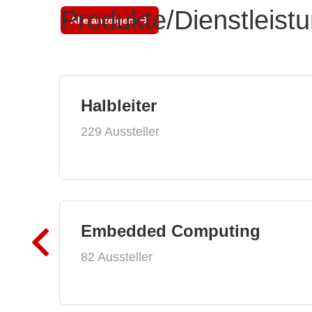
Produkte/Dienstleist
Alle anzeigen
Halbleiter
229 Aussteller
Embedded Computing
82 Aussteller