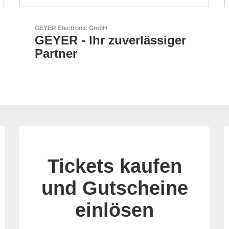
N&H Technology GmbH
HMI-Komponenten nach
Maß
Tickets kaufen
und Gutscheine
einlösen