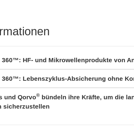
ormationen
t 360™: HF- und Mikrowellenprodukte von A
rt 360™: Lebenszyklus-Absicherung ohne K
®
cs und Qorvo
bündeln ihre Kräfte, um die lan
sicherzustellen