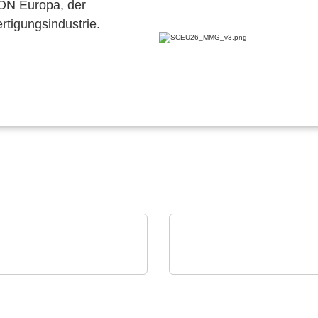
CON Europa, der
ertigungsindustrie.
 OSRAM
Sciosense B.V.
tale Photonik live
UFM-02 Ultraschall-
eben
Durchflussmessmodul