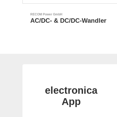
GEYER Electronic GmbH
ler
GEYER - Ihr zuverlässiger
Partner
electronica
App