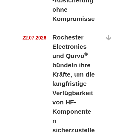
-Absicherung
ohne
Kompromisse
Rochester
22.07.2026
Electronics
®
und Qorvo
bündeln ihre
Kräfte, um die
1
langfristige
Verfügbarkeit
von HF-
Komponente
n
sicherzustelle