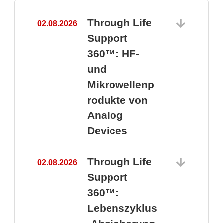
Through Life
02.08.2026
1
Support
360™: HF-
und
Mikrowellenp
rodukte von
Analog
Devices
Through Life
02.08.2026
Support
360™:
1
Lebenszyklus