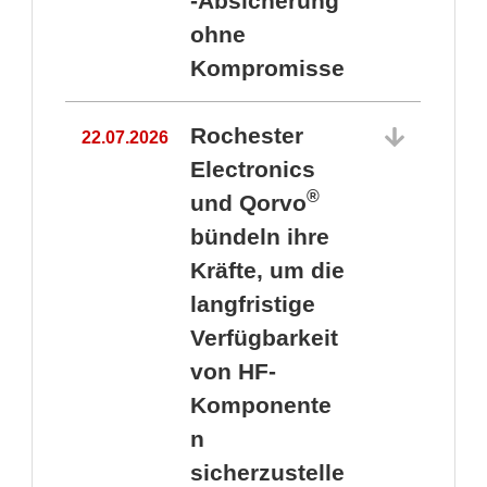
-Absicherung
ohne
Kompromisse
Rochester
22.07.2026
Electronics
®
und Qorvo
bündeln ihre
Kräfte, um die
1
langfristige
Verfügbarkeit
von HF-
Komponente
n
sicherzustelle