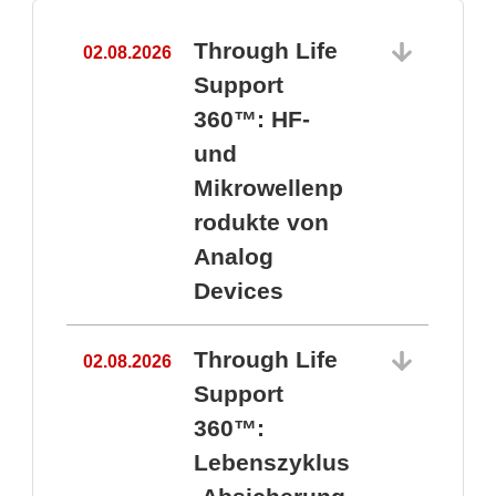
Through Life
02.08.2026
1
Support
360™: HF-
und
Mikrowellenp
rodukte von
Analog
Devices
Through Life
02.08.2026
Support
360™:
1
Lebenszyklus