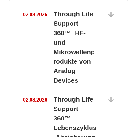
Through Life
02.08.2026
1
Support
360™: HF-
und
Mikrowellenp
rodukte von
Analog
Devices
Through Life
02.08.2026
Support
360™:
1
Lebenszyklus