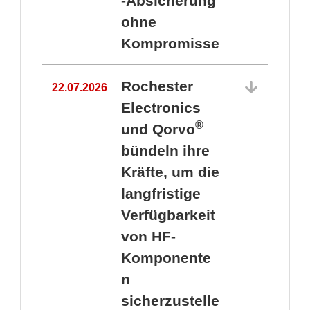
-Absicherung
ohne
Kompromisse
Rochester
22.07.2026
Electronics
®
und Qorvo
bündeln ihre
Kräfte, um die
1
langfristige
Verfügbarkeit
von HF-
Komponente
n
sicherzustelle