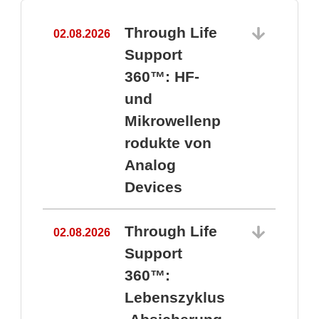
Through Life
02.08.2026
1
Support
360™: HF-
und
Mikrowellenp
rodukte von
Analog
Devices
Through Life
02.08.2026
Support
360™:
1
Lebenszyklus