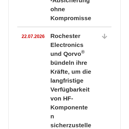
-Absicherung
ohne
Kompromisse
Rochester
22.07.2026
Electronics
®
und Qorvo
bündeln ihre
Kräfte, um die
1
langfristige
Verfügbarkeit
von HF-
Komponente
n
sicherzustelle