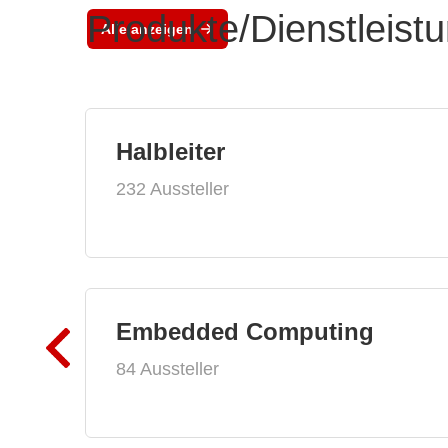
Produkte/Dienstleist
Alle anzeigen
Halbleiter
232 Aussteller
Embedded Computing
84 Aussteller