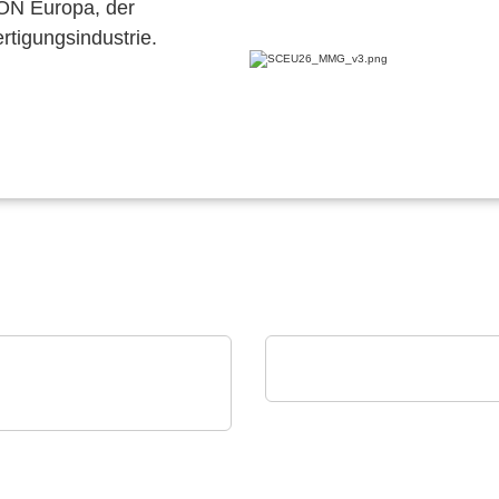
CON Europa, der
ertigungsindustrie.
VX Instruments GmbH
GT Studio Test Softwar
est Instruments GmbH
DC-Quellen & -Lasten:
24 kVA in 4 HE