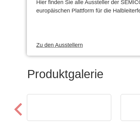
Hier finden Sie alle Aussteller der SEMI
europäischen Plattform für die Halbleiterf
Zu den Ausstellern
Produktgalerie
OptiMel Schmelzgußtechnik GmbH
Calt
Low Pressure Moulding –
AC/
Schutz für Elektronik
bis 