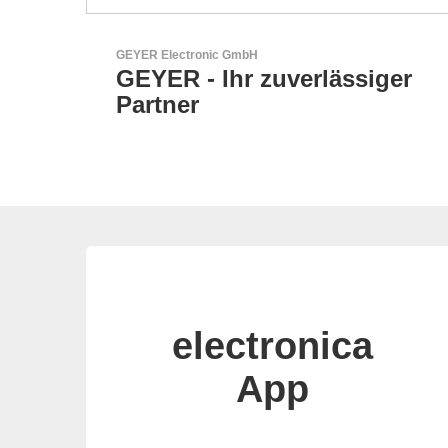
Sciosense B.V.
iger
Durchfluss- und
Umweltsensoren
electronica
App