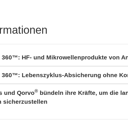
ormationen
t 360™: HF- und Mikrowellenprodukte von A
rt 360™: Lebenszyklus-Absicherung ohne K
®
cs und Qorvo
bündeln ihre Kräfte, um die lan
sicherzustellen