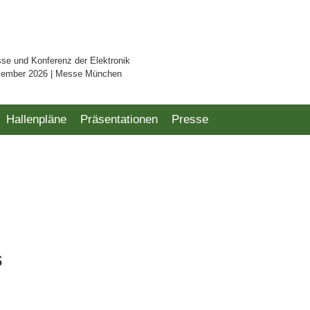
sse und Konferenz der Elektronik
vember 2026 | Messe München
Hallenpläne
Präsentationen
Presse
s