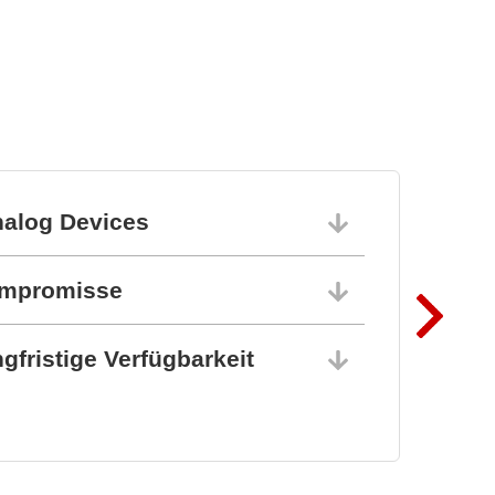
nalog Devices
10.06.202
ompromisse
10.06.202
gfristige Verfügbarkeit
10.06.202