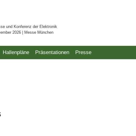
sse und Konferenz der Elektronik
vember 2026 | Messe München
Hallenpläne
Präsentationen
Presse
s