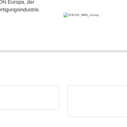
CON Europa, der
ertigungsindustrie.
i Srl
ienische
N&H Technology GmbH
tigungsstätte
Magnetische