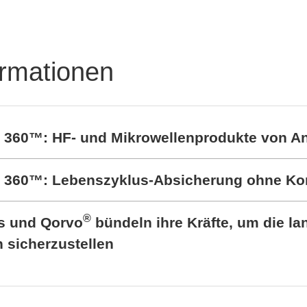
Steckverbinder und
Federkontakte
ormationen
t 360™: HF- und Mikrowellenprodukte von A
rt 360™: Lebenszyklus-Absicherung ohne K
®
cs und Qorvo
bündeln ihre Kräfte, um die lan
sicherzustellen