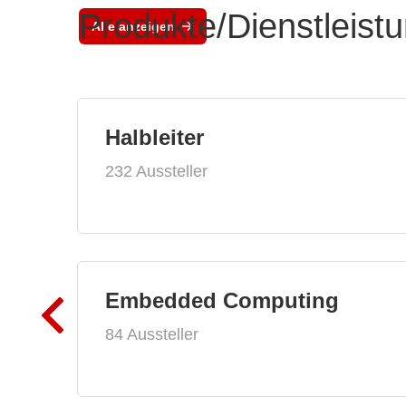
Produkte/Dienstleist
Alle anzeigen
Halbleiter
232 Aussteller
Embedded Computing
84 Aussteller