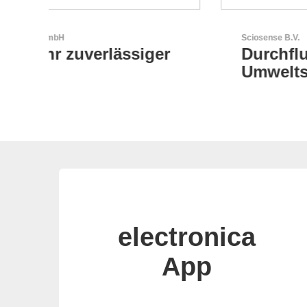
Sciosense B.V.
r
Durchfluss- und
Umweltsensoren
electronica
App