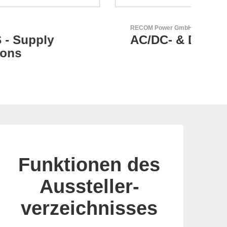
RECOM Power GmbH
Esse
AC/DC- & DC/DC-Wandler
Ih
Le
Funktionen des
Aussteller-
verzeichnisses