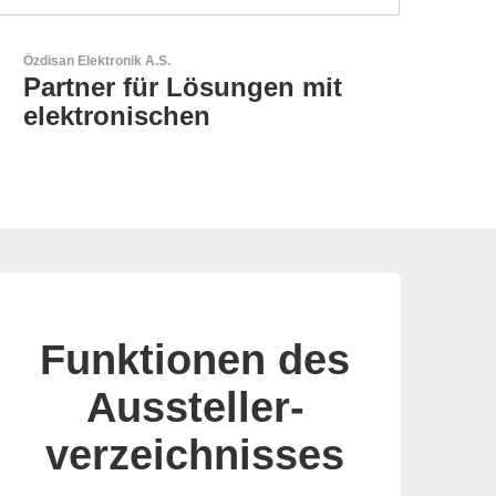
N&H Technology GmbH
HMI-Komponenten nach
Maß
Funktionen des
Aussteller-
verzeichnisses