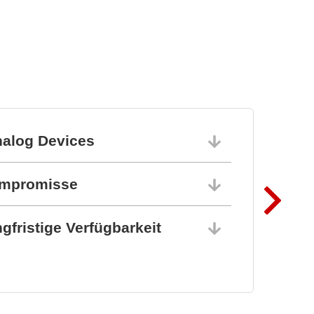
nalog Devices
10.06.202
ompromisse
10.06.202
gfristige Verfügbarkeit
10.06.202