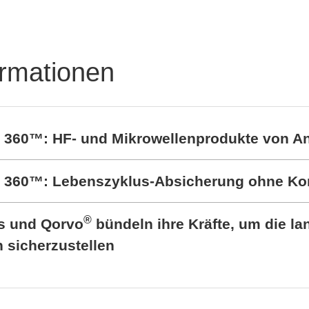
Leistungselektronik-
Lösungen
ormationen
t 360™: HF- und Mikrowellenprodukte von A
rt 360™: Lebenszyklus-Absicherung ohne K
®
cs und Qorvo
bündeln ihre Kräfte, um die lan
sicherzustellen