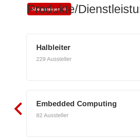
Produkte/Dienstleist
Alle anzeigen
Halbleiter
229 Aussteller
Embedded Computing
82 Aussteller