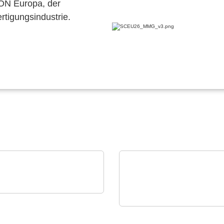
CON Europa, der
ertigungsindustrie.
an Elektronik A.S.
rdoza – Prototyping &
CINERGIA Power Solutions S.L.
akout-Lösungen
Regenerative