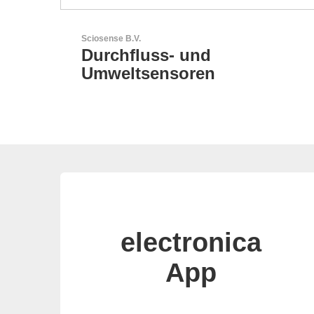
LEMO Elektronik GmbH
Original Push-Pull-
Connector – Made in
Switzerland
electronica
App