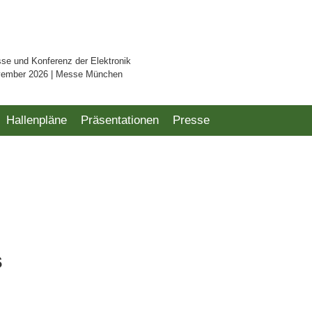
sse und Konferenz der Elektronik
vember 2026 | Messe München
Hallenpläne
Präsentationen
Presse
s