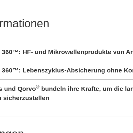
ormationen
t 360™: HF- und Mikrowellenprodukte von A
rt 360™: Lebenszyklus-Absicherung ohne K
®
cs und Qorvo
bündeln ihre Kräfte, um die lan
sicherzustellen