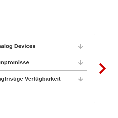
nalog Devices
10.06.202
ompromisse
10.06.202
gfristige Verfügbarkeit
10.06.202