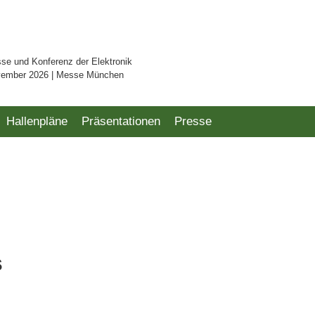
sse und Konferenz der Elektronik
vember 2026 | Messe München
Hallenpläne
Präsentationen
Presse
s