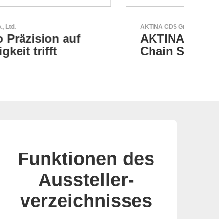
AKTINA CDS GmbH
Özdi
AKTINA CDS - Supply
Pa
Chain Solutions
el
Funktionen des
Aussteller-
verzeichnisses