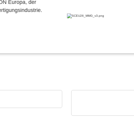
CON Europa, der
ertigungsindustrie.
as Endüstriyel Yatirimlar A.S
ktronikfertigung (EMS)
Sciosense B.V.
UFC23 Ultrasonic Flow
Converter