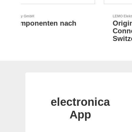
LEMO Elektronik GmbH
Original Push-Pull-
Connector – Made in
Switzerland
electronica
App