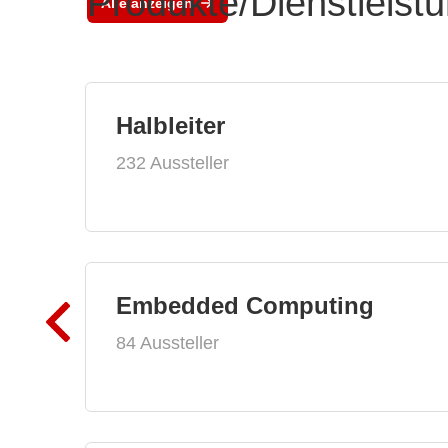
Produkte/Dienstleist
Alle anzeigen
Halbleiter
232 Aussteller
Embedded Computing
84 Aussteller