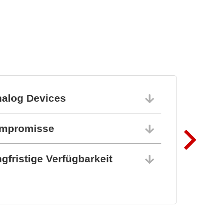
nalog Devices
10.06.202
ompromisse
10.06.202
gfristige Verfügbarkeit
10.06.202