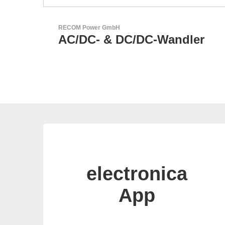
Esseti Srl
ler
Ihr Partner für High-Tech-
Leiterplatten
electronica
App