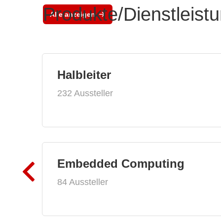
Produkte/Dienstleist
Alle anzeigen
Halbleiter
232 Aussteller
Embedded Computing
84 Aussteller