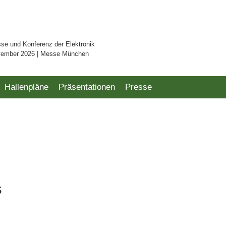
sse und Konferenz der Elektronik
vember 2026 | Messe München
Hallenpläne
Präsentationen
Presse
s