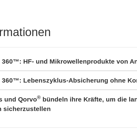
ormationen
t 360™: HF- und Mikrowellenprodukte von A
rt 360™: Lebenszyklus-Absicherung ohne K
®
cs und Qorvo
bündeln ihre Kräfte, um die lan
sicherzustellen