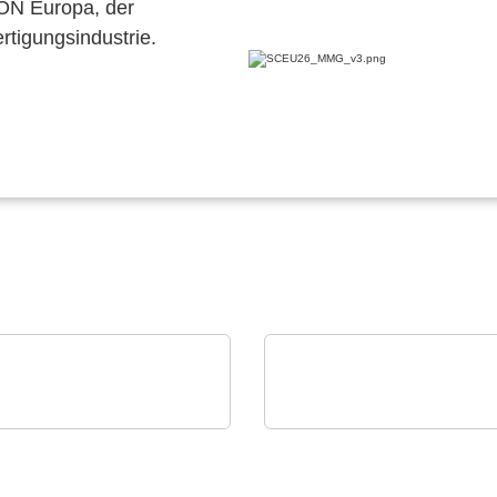
CON Europa, der
ertigungsindustrie.
LAY VISIONS GmbH
iC-Haus GmbH
insteuerungen mit
2-Kanaliger induktiver
ch-Display
Positionssensor iC-GI2