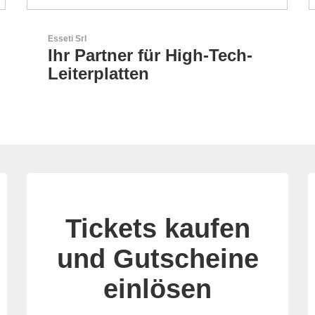
N&H Technology GmbH
HMI-Komponenten nach
Maß
Tickets kaufen
und Gutscheine
einlösen