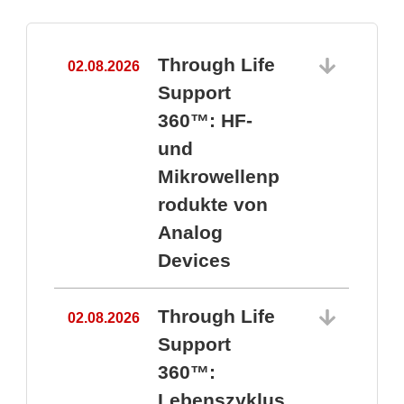
Through Life
02.08.2026
1
Support
360™: HF-
und
Mikrowellenp
rodukte von
Analog
Devices
Through Life
02.08.2026
Support
360™:
1
Lebenszyklus