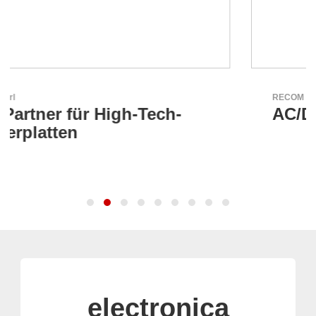
RECOM Power GmbH
AC/DC- & DC/DC-Wandler
electronica