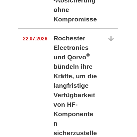
-Absicherung
ohne
Kompromisse
Rochester
22.07.2026
Electronics
®
und Qorvo
bündeln ihre
Kräfte, um die
1
langfristige
Verfügbarkeit
von HF-
Komponente
n
sicherzustelle