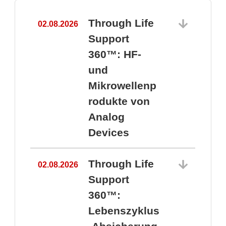
Through Life
02.08.2026
1
Support
360™: HF-
und
Mikrowellenp
rodukte von
Analog
Devices
Through Life
02.08.2026
Support
360™:
1
Lebenszyklus