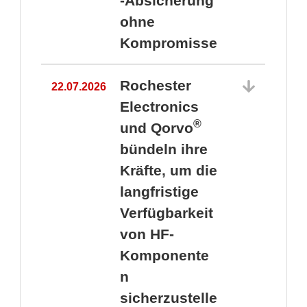
-Absicherung
ohne
Kompromisse
Rochester
22.07.2026
Electronics
®
und Qorvo
bündeln ihre
Kräfte, um die
1
langfristige
Verfügbarkeit
von HF-
Komponente
n
sicherzustelle