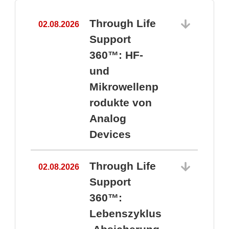
Through Life
02.08.2026
1
Support
360™: HF-
und
Mikrowellenp
rodukte von
Analog
Devices
Through Life
02.08.2026
Support
360™:
1
Lebenszyklus