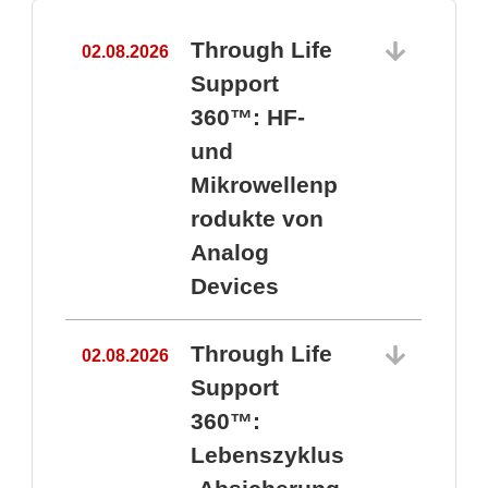
Through Life
02.08.2026
1
Support
360™: HF-
und
Mikrowellenp
rodukte von
Analog
Devices
Through Life
02.08.2026
Support
360™:
1
Lebenszyklus