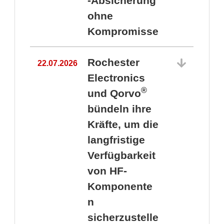
-Absicherung
ohne
Kompromisse
Rochester
22.07.2026
Electronics
®
und Qorvo
bündeln ihre
Kräfte, um die
1
langfristige
Verfügbarkeit
von HF-
Komponente
n
sicherzustelle