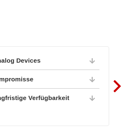
nalog Devices
10.06.202
ompromisse
10.06.202
gfristige Verfügbarkeit
10.06.202