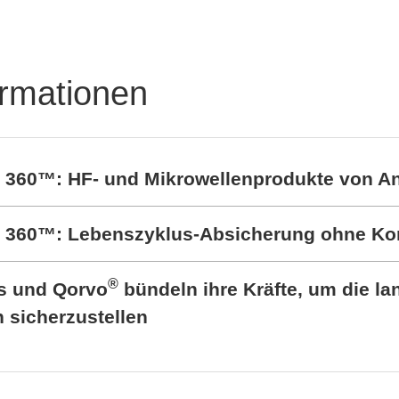
tungshalbleitertestsyst
DTS8765neo
ormationen
t 360™: HF- und Mikrowellenprodukte von A
rt 360™: Lebenszyklus-Absicherung ohne K
®
cs und Qorvo
bündeln ihre Kräfte, um die lan
sicherzustellen