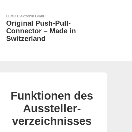
Aker Technology Co., Ltd.
AKER: Wo Präzision auf
Zuverlässigkeit trifft
Funktionen des
Aussteller-
verzeichnisses