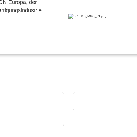
CON Europa, der
ertigungsindustrie.
SCREEN SPE Germany GmbH
Produktportfolio
nstruments GmbH
amisches