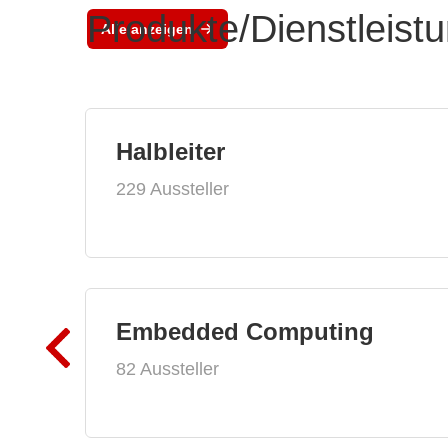
Produkte/Dienstleist
Alle anzeigen
Halbleiter
229 Aussteller
Embedded Computing
82 Aussteller