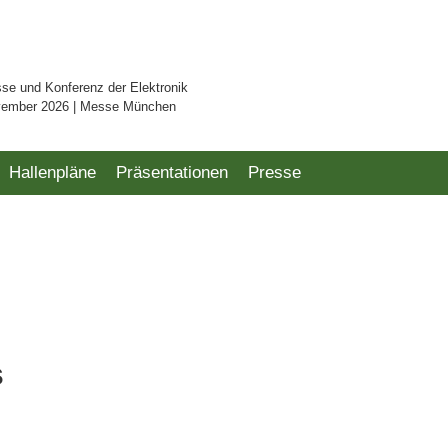
sse und Konferenz der Elektronik
vember 2026 | Messe München
Hallenpläne
Präsentationen
Presse
s