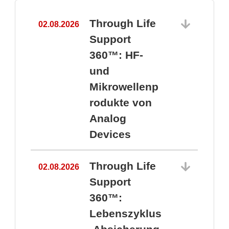
Through Life
02.08.2026
1
Support
360™: HF-
und
Mikrowellenp
rodukte von
Analog
Devices
Through Life
02.08.2026
Support
360™:
1
Lebenszyklus