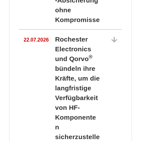
-Absicherung
ohne
Kompromisse
Rochester
22.07.2026
Electronics
®
und Qorvo
bündeln ihre
Kräfte, um die
1
langfristige
Verfügbarkeit
von HF-
Komponente
n
sicherzustelle