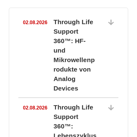
Through Life
02.08.2026
1
Support
360™: HF-
und
Mikrowellenp
rodukte von
Analog
Devices
Through Life
02.08.2026
Support
360™:
1
Lebenszyklus