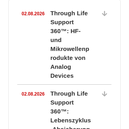
Through Life
02.08.2026
1
Support
360™: HF-
und
Mikrowellenp
rodukte von
Analog
Devices
Through Life
02.08.2026
Support
360™:
1
Lebenszyklus