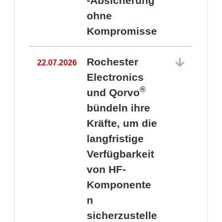
-Absicherung
ohne
Kompromisse
Rochester
22.07.2026
Electronics
®
und Qorvo
bündeln ihre
Kräfte, um die
1
langfristige
Verfügbarkeit
von HF-
Komponente
n
sicherzustelle