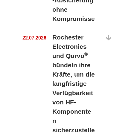
-Absicherung
ohne
Kompromisse
Rochester
22.07.2026
Electronics
®
und Qorvo
bündeln ihre
Kräfte, um die
1
langfristige
Verfügbarkeit
von HF-
Komponente
n
sicherzustelle