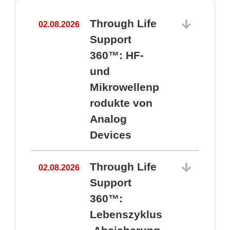
Through Life
02.08.2026
1
Support
360™: HF-
und
Mikrowellenp
rodukte von
Analog
Devices
Through Life
02.08.2026
Support
360™:
1
Lebenszyklus