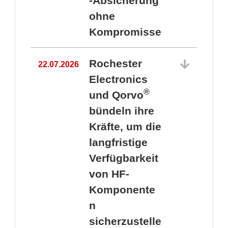
-Absicherung
ohne
Kompromisse
Rochester
22.07.2026
Electronics
®
und Qorvo
bündeln ihre
Kräfte, um die
1
langfristige
Verfügbarkeit
von HF-
Komponente
n
sicherzustelle