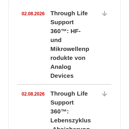
Through Life
02.08.2026
1
Support
360™: HF-
und
Mikrowellenp
rodukte von
Analog
Devices
Through Life
02.08.2026
Support
360™:
1
Lebenszyklus