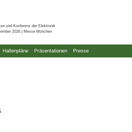
sse und Konferenz der Elektronik
vember 2026 | Messe München
Hallenpläne
Präsentationen
Presse
s