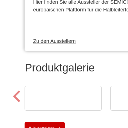
Hier finden Sie alle Aussteller der SEMI
europäischen Plattform für die Halbleiterf
Zu den Ausstellern
Produktgalerie
Sciosense B.V.
INFI
UFC23 Ultrasonic Flow
Inte
Converter
Sys
Alle anzeigen