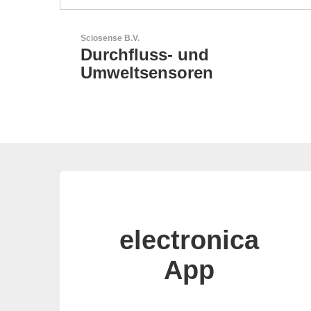
Aker Technology Co., Ltd.
AKER: Wo Präzision auf
Zuverlässigkeit trifft
electronica
App