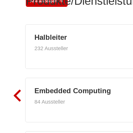
Produkte/Dienstleist
Alle anzeigen
Halbleiter
232 Aussteller
Embedded Computing
84 Aussteller