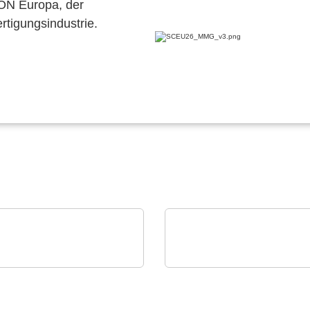
CON Europa, der
ertigungsindustrie.
CON
Walter Lemmen GmbH
lligent Manufacturing
Vertikale Durchlaufanl
tems
CONVERT-SPS