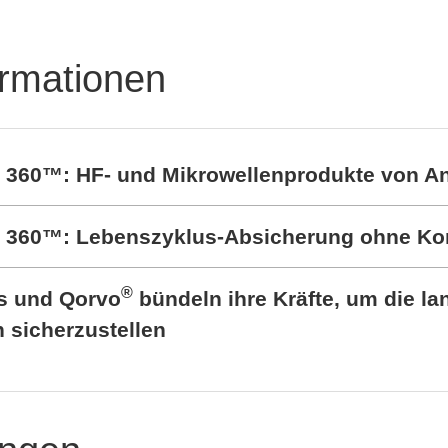
ormationen
t 360™: HF- und Mikrowellenprodukte von A
rt 360™: Lebenszyklus-Absicherung ohne K
®
cs und Qorvo
bündeln ihre Kräfte, um die lan
sicherzustellen