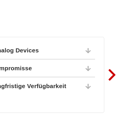
nalog Devices
10.06.202
ompromisse
10.06.202
gfristige Verfügbarkeit
10.06.202