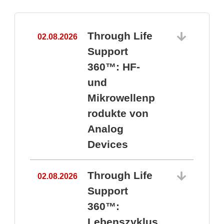
Through Life
02.08.2026
1
Support
360™: HF-
und
Mikrowellenp
rodukte von
Analog
Devices
Through Life
02.08.2026
Support
360™:
1
Lebenszyklus