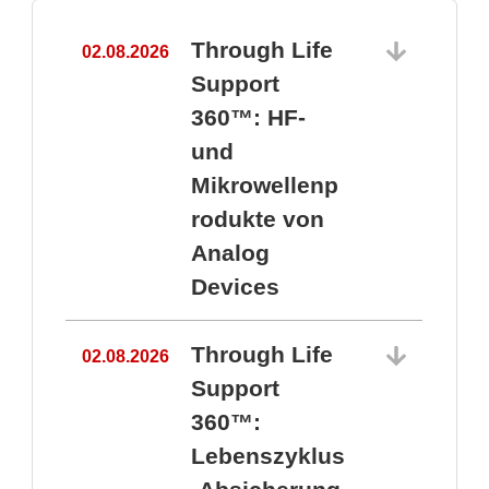
Through Life
02.08.2026
1
Support
360™: HF-
und
Mikrowellenp
rodukte von
Analog
Devices
Through Life
02.08.2026
Support
360™:
1
Lebenszyklus