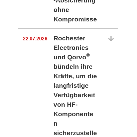
-Absicherung
ohne
Kompromisse
Rochester
22.07.2026
Electronics
®
und Qorvo
bündeln ihre
Kräfte, um die
1
langfristige
Verfügbarkeit
von HF-
Komponente
n
sicherzustelle