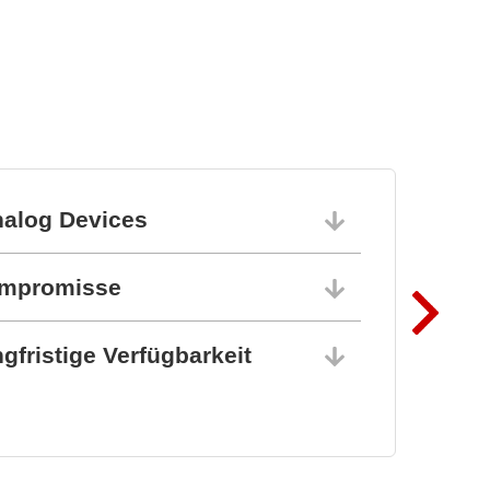
nalog Devices
10.06.202
ompromisse
10.06.202
gfristige Verfügbarkeit
10.06.202