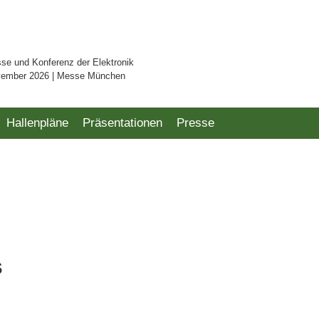
sse und Konferenz der Elektronik
vember 2026 | Messe München
Hallenpläne
Präsentationen
Presse
s