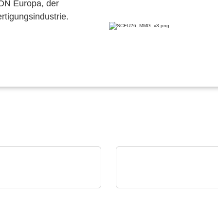
CON Europa, der
ertigungsindustrie.
ster Electronics, LLC
Sciosense B.V.
 MPC56x-
UFM-02 Ultraschall-
roprozessoren
Durchflussmessmodul