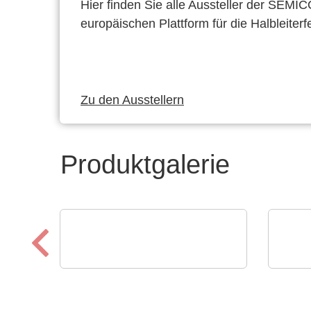
Hier finden Sie alle Aussteller der SEMI
europäischen Plattform für die Halbleiterf
Zu den Ausstellern
Produktgalerie
Sciosense B.V.
Roche
RHT1 Luftfeuchtigkeits-
NXP
und Temperaturmodul
Mik