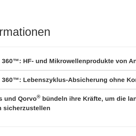
ormationen
t 360™: HF- und Mikrowellenprodukte von A
rt 360™: Lebenszyklus-Absicherung ohne K
®
cs und Qorvo
bündeln ihre Kräfte, um die lan
sicherzustellen