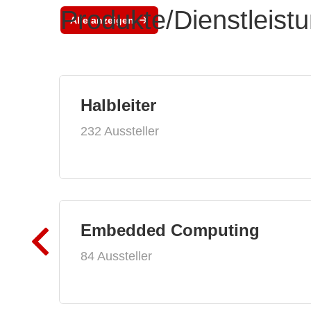
Produkte/Dienstleist
Alle anzeigen
Halbleiter
232 Aussteller
Embedded Computing
84 Aussteller