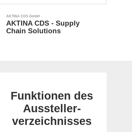
LEMO Elektronik GmbH
RE
Original Push-Pull-
A
Connector – Made in
Switzerland
Funktionen des
Aussteller-
verzeichnisses