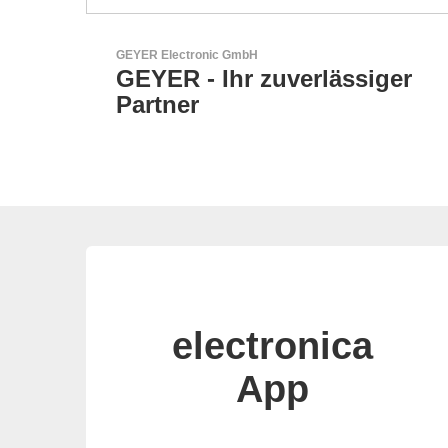
N&H Technology GmbH
er
HMI-Komponenten nach
Maß
electronica
App