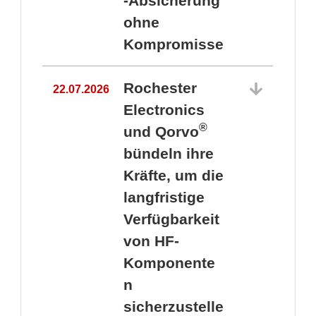
-Absicherung
ohne
Kompromisse
Rochester
22.07.2026
Electronics
®
und Qorvo
bündeln ihre
Kräfte, um die
1
langfristige
Verfügbarkeit
von HF-
Komponente
n
sicherzustelle