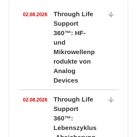
Through Life
02.08.2026
1
Support
360™: HF-
und
Mikrowellenp
rodukte von
Analog
Devices
Through Life
02.08.2026
Support
360™:
1
Lebenszyklus