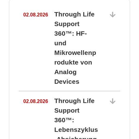
Through Life
02.08.2026
1
Support
360™: HF-
und
Mikrowellenp
rodukte von
Analog
Devices
Through Life
02.08.2026
Support
360™:
1
Lebenszyklus