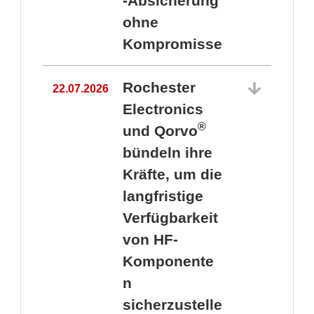
-Absicherung
ohne
Kompromisse
Rochester
22.07.2026
Electronics
®
und Qorvo
bündeln ihre
Kräfte, um die
1
langfristige
Verfügbarkeit
von HF-
Komponente
n
sicherzustelle