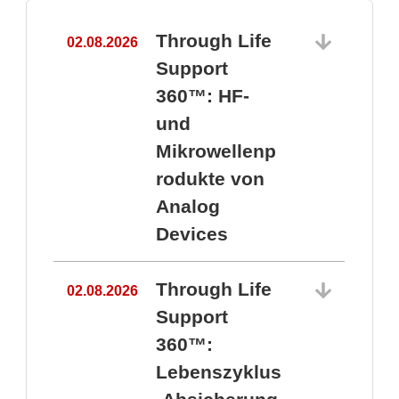
Through Life
02.08.2026
1
Support
360™: HF-
und
Mikrowellenp
rodukte von
Analog
Devices
Through Life
02.08.2026
Support
360™:
1
Lebenszyklus