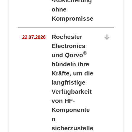
-Absicherung
ohne
Kompromisse
Rochester
22.07.2026
Electronics
®
und Qorvo
bündeln ihre
Kräfte, um die
1
langfristige
Verfügbarkeit
von HF-
Komponente
n
sicherzustelle