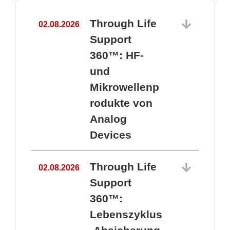
Through Life
02.08.2026
1
Support
360™: HF-
und
Mikrowellenp
rodukte von
Analog
Devices
Through Life
02.08.2026
Support
360™:
1
Lebenszyklus