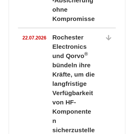
-Absicherung
ohne
Kompromisse
Rochester
22.07.2026
Electronics
®
und Qorvo
bündeln ihre
Kräfte, um die
1
langfristige
Verfügbarkeit
von HF-
Komponente
n
sicherzustelle