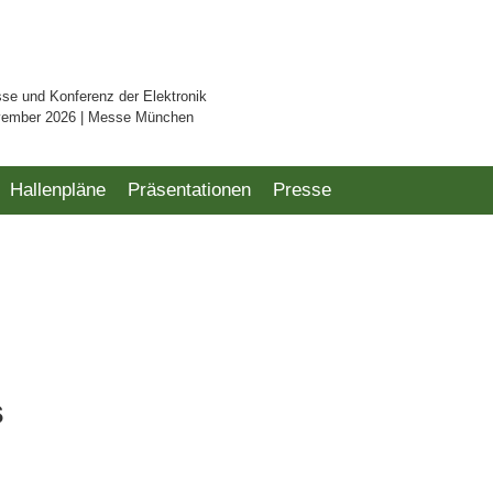
sse und Konferenz der Elektronik
vember 2026 | Messe München
Hallenpläne
Präsentationen
Presse
s