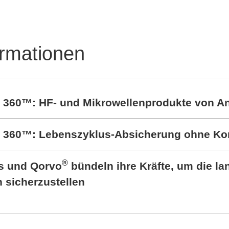
RALTRON Product
rful protection of
Portfolio
's
ormationen
t 360™: HF- und Mikrowellenprodukte von A
rt 360™: Lebenszyklus-Absicherung ohne K
®
cs und Qorvo
bündeln ihre Kräfte, um die lan
sicherzustellen