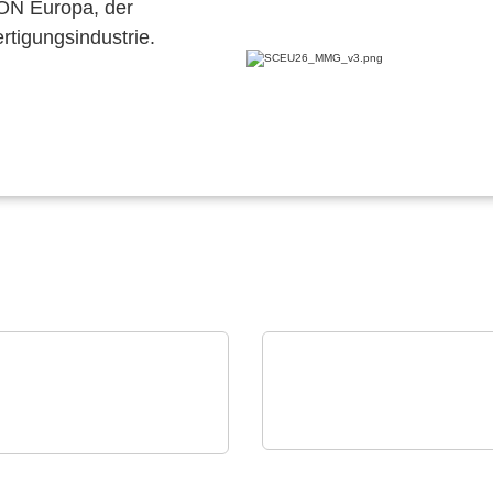
CON Europa, der
ertigungsindustrie.
Raltron Electronics - Rami
TAS Europe GmbH
Technology USA
tron PT 4700 N