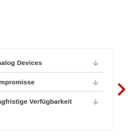
nalog Devices
10.06.202
ompromisse
10.06.202
gfristige Verfügbarkeit
10.06.202