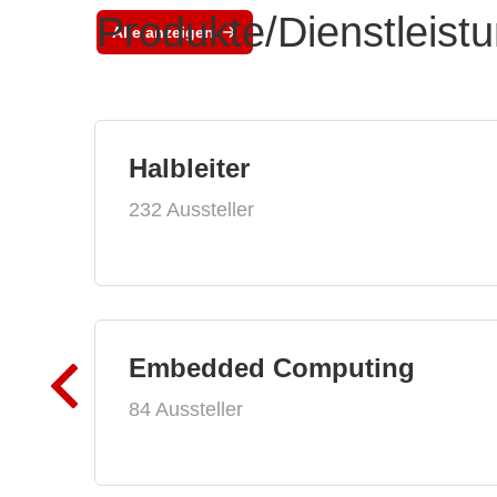
Produkte/Dienstleist
Alle anzeigen
Halbleiter
232 Aussteller
Embedded Computing
84 Aussteller