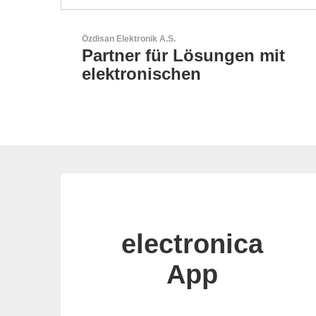
Esseti Srl
n mit
Ihr Partner für High-Tec
Leiterplatten
electronica
App