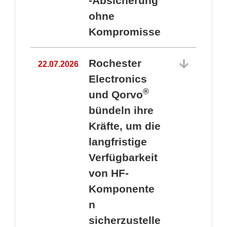
-Absicherung
ohne
Kompromisse
Rochester
22.07.2026
Electronics
®
und Qorvo
bündeln ihre
Kräfte, um die
1
langfristige
Verfügbarkeit
von HF-
Komponente
n
sicherzustelle