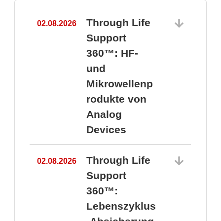
Through Life
02.08.2026
1
Support
360™: HF-
und
Mikrowellenp
rodukte von
Analog
Devices
Through Life
02.08.2026
Support
360™:
1
Lebenszyklus