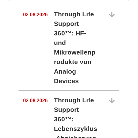
Through Life
02.08.2026
1
Support
360™: HF-
und
Mikrowellenp
rodukte von
Analog
Devices
Through Life
02.08.2026
Support
360™:
1
Lebenszyklus