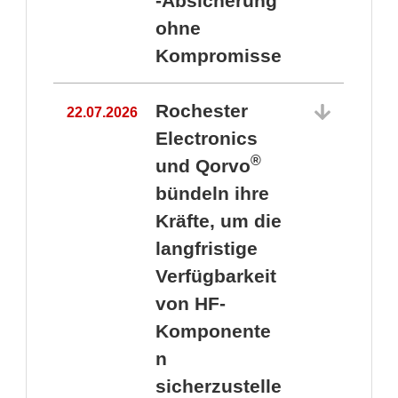
-Absicherung
ohne
Kompromisse
Rochester
22.07.2026
Electronics
®
und Qorvo
bündeln ihre
Kräfte, um die
1
langfristige
Verfügbarkeit
von HF-
Komponente
n
sicherzustelle